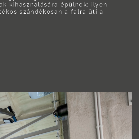
ak kihasználására épülnek: ilyen
átékos szándékosan a falra üti a