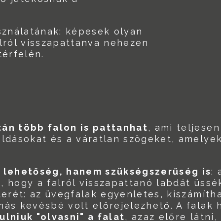
asználatának: képesek olyan
alról visszapattanva nehezen
térfelén.
tán több falon is pattanhat
, ami teljese
oldásokat és a váratlan szögeket, amelye
i lehetőség, hanem szükségszerűség is
:
, hogy a falról visszapattanó labdát üssé
terét: az üvegfalak egyenletes, kiszámíth
nás kevésbé volt előrejelezhető. A falak 
lniuk "olvasni" a falat
, azaz előre látni