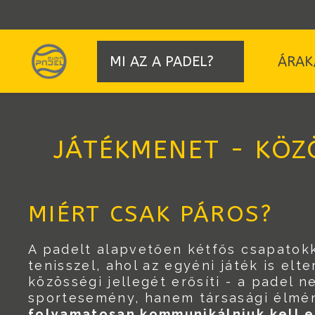
MI AZ A PADEL?
ÁRAK
JÁTÉKMENET - KÖZ
MIÉRT CSAK PÁROS?
A padelt alapvetően kétfős csapatokk
tenisszel, ahol az egyéni játék is elte
közösségi jellegét erősíti - a padel 
sportesemény, hanem társasági élmén
folyamatosan kommunikálniuk kell 