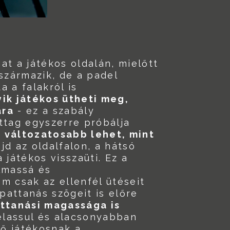
at a játékos oldalán, mielőtt
 származik, de a padel
a a falakról is
yik játékos ütheti meg,
ára
- ez a szabály
tag egyszerre próbálja
l változatosabb lehet, mint
jd az oldalfalon, a hátsó
 játékos visszaüti. Ez a
almassá és
m csak az ellenfél ütéseit
 pattanás szögeit is előre
ttanási magassága is
lelassul és alacsonyabban
ő játékosnak a