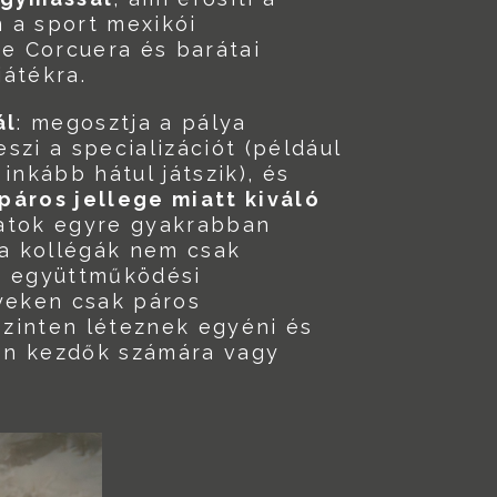
 a sport mexikói
ue Corcuera és barátai
játékra.
ál
: megosztja a pálya
szi a specializációt (például
inkább hátul játszik), és
páros jellege miatt kiváló
alatok egyre gyakrabban
a kollégák nem csak
az együttműködési
nyeken csak páros
zinten léteznek egyéni és
sen kezdők számára vagy