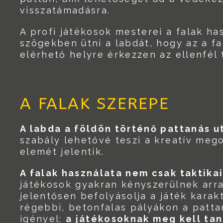
visszatámadásra.
A profi játékosok mesterei a falak h
szögekben ütni a labdát, hogy az a f
elérhető helyre érkezzen az ellenfél 
A FALAK SZEREPE
A labda a földön történő pattanás u
szabály lehetővé teszi a kreatív meg
elemét jelentik.
A falak használata nem csak taktika
játékosok gyakran kényszerülnek arra
jelentősen befolyásolja a játék karak
régebbi, betonfalas pályákon a patta
igényel:
a játékosoknak meg kell tanu