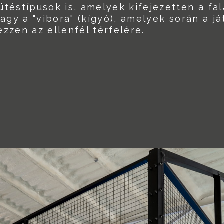
téstípusok is, amelyek kifejezetten a fal
 vagy a "vibora" (kígyó), amelyek során a j
zzen az ellenfél térfelére.