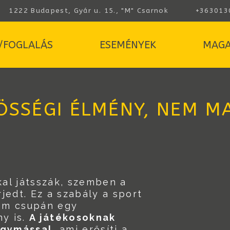
1222 Budapest, Gyár u. 15., "M" Csarnok
+363013
/FOGLALÁS
ESEMÉNYEK
MAGA
ÖSSÉGI ÉLMÉNY, NEM 
al játsszák, szemben a
rjedt. Ez a szabály a sport
nem csupán egy
y is.
A játékosoknak
egymással
, ami erősíti a