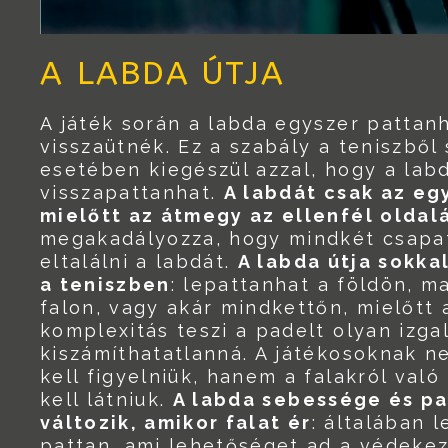
A LABDA ÚTJA
A játék során a labda egyszer pattanh
visszaütnék. Ez a szabály a teniszből
esetében kiegészül azzal, hogy a labd
visszapattanhat.
A labdát csak az eg
mielőtt az átmegy az ellenfél oldal
megakadályozza, hogy mindkét csapat
eltalálni a labdát.
A labda útja sokka
a teniszben
: lepattanhat a földön, ma
falon, vagy akár mindkettőn, mielőtt a
komplexitás teszi a padelt olyan izg
kiszámíthatatlanná. A játékosoknak ne
kell figyelniük, hanem a falakról való
kell látniuk.
A labda sebessége és pa
változik, amikor falat ér
: általában 
pattan, ami lehetőséget ad a védekez