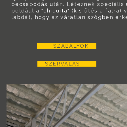
becsapódás után. Léteznek speciális ü
például a "chiquita" (kis ütés a falra)
labdát, hogy az váratlan szögben érke
SZABÁLYOK
SZERVÁLÁS