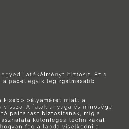
n egyedi játékélményt biztosít. Ez a
k a padel egyik legizgalmasabb
 a kisebb pályaméret miatt a
k vissza. A falak anyaga és minősége
ató pattanást biztosítanak, míg a
használata különleges technikákat
, hogyan fog a labda viselkedni a