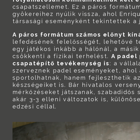
csapatszellemet. Ez a páros formátum
gyökereihez nyúlik vissza, ahol Enriq
társasági eseményként tekintettek a 
A páros formátum számos előnyt kín
lefedésének felelősségét, lehetővé te
egy játékos inkább a hálónál, a másik 
csökkenti a fizikai terhelést.
A padel 
csapatépítő tevékenység is
: a váll
szerveznek padel eseményeket, ahol 
sportolhatnak, hanem fejleszthetik 
készségeiket is. Bár hivatalos verse
mérkőzéseket játszanak, szabadidős s
akár 3-3 elleni változatok is, különö
edzési céllal.