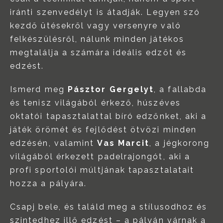
iránti szenvedélyt is átadják. Legyen szó
kezdő ütésekről vagy versenyre való
felkészülésről, nálunk minden játékos
megtalálja a számára ideális edzőt és
edzést.
Ismerd meg
Pásztor Gergelyt
, a fallabda
és tenisz világából érkező, húszéves
oktatói tapasztalattal bíró edzőnket, aki a
játék örömét és fejlődést ötvözi minden
edzésén, valamint
Vas Marcit
, a jégkorong
világából érkezett padelrajongót, aki a
profi sportolói múltjának tapasztalatait
hozza a pályára.
Csapj bele, és találd meg a stílusodhoz és
szintedhez illő edzést – a pályán várnak a