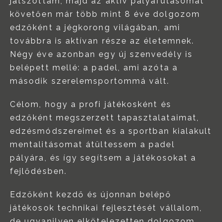
játszottam, majd az aktív pályafutásomat
követően már több mint 8 éve dolgozom
edzőként a jégkorong világában, ami
továbbra is aktívan része az életemnek.
Négy éve azonban egy új szenvedély is
belépett mellé: a padel, ami azóta a
második szerelemsportommá vált.
Célom, hogy a profi játékosként és
edzőként megszerzett tapasztalataimat,
edzésmódszereimet és a sportban kialakult
mentalitásomat átültessem a padel
pályára, és így segítsem a játékosokat a
fejlődésben.
Edzőként kezdő és újonnan belépő
játékosok technikai fejlesztését vállalom,
de ugyanilyen elkötelezetten dolgozom