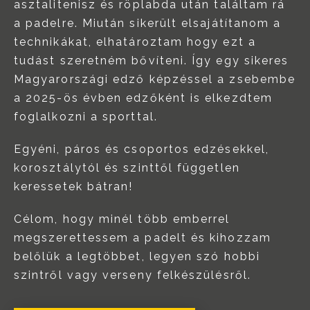
asztalitenisz és röplabda után találtam rá
a padelre. Miután sikerült elsajátítanom a
technikákat, elhatároztam hogy ezt a
tudást szeretném bővíteni. Így egy sikeres
Magyarországi edző képzéssel a zsebembe
a 2025-ös évben edzőként is elkezdtem
foglalkozni a sporttal.
Egyéni, páros és csoportos edzésekkel,
korosztálytól és szinttől független
keressetek bátran!
Célom, hogy minél több emberrel
megszerettessem a padelt és kihozzam
belőlük a legtöbbet, legyen szó hobbi
szintről vagy verseny felkészülésről.