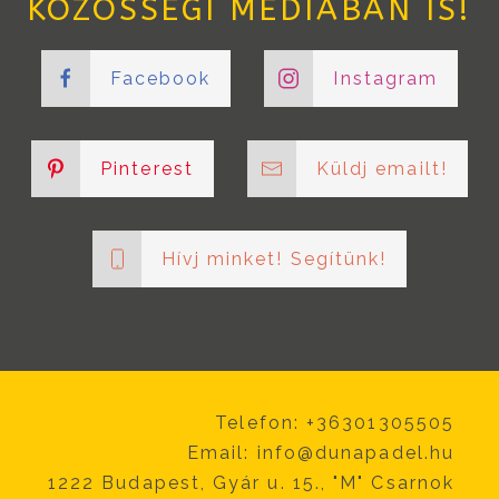
KÖZÖSSÉGI MÉDIÁBAN IS!
Facebook
Instagram
Pinterest
Küldj emailt!
Hívj minket! Segítünk!
Telefon: +36301305505
Email:
info@dunapadel.hu
1222 Budapest, Gyár u. 15., "M" Csarnok