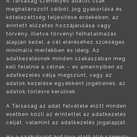
A Társaság személyes adatot csak
meghatározott célból, jog gyakorlása és
kötelezettség teljesítése érdekében, az
érintett előzetes hozzájárulása vagy
törvény, illetve törvényi felhatalmazás
alapján kezel, a cél eléréséhez szükséges
minimális mértékben és ideig. Az
adatkezelésnek minden szakaszában meg
kell felelnie a célnak – és amennyiben az
adatkezelés célja megszűnt, vagy az
adatok kezelése egyébként jogellenes, az
adatok törlésre kerülnek.
A Társaság az adat felvétele előtt minden
esetben közli az érintettel az adatkezelés
célját, valamint az adatkezelés jogalapját.
Ha a szabályzat hatálya alatt álló személy