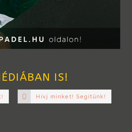
ÉDIÁBAN IS!
t!
Hívj minket! Segítünk!