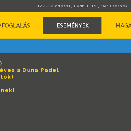
1222 Budapest, Gyár u. 15., "M" Csarnok
/FOGLALÁS
ESEMÉNYEK
MAGA
)
yéves a Duna Padel
tók)
inek!