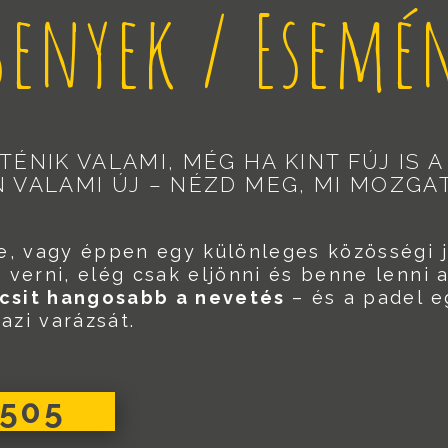
senyek / Esemé
TÉNIK VALAMI, MÉG HA KINT FÚJ IS
 VALAMI ÚJ – NÉZD MEG, MI MOZGA
te, vagy éppen egy különleges közösségi 
verni, elég csak eljönni és benne lenni 
kicsit hangosabb a nevetés
– és a padel e
azi varázsát.
5505