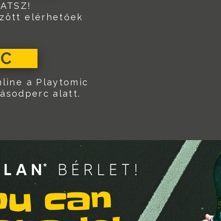
ATSZ!
özött elérhetőek
IC
line a Playtomic
ásodperc alatt.