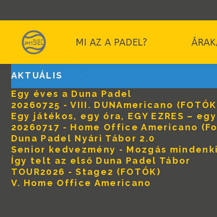
MI AZ A PADEL?
ÁRAK
AKTUÁLIS
Egy éves a Duna Padel
20260725 - VIII. DUNAmericano (FOTÓK
Egy játékos, egy óra, EGY EZRES – eg
20260717 - Home Office Americano (Fo
Duna Padel Nyári Tábor 2.0
Senior kedvezmény - Mozgás mindenk
Így telt az első Duna Padel Tábor
TOUR2026 - Stage2 (FOTÓK)
V. Home Office Americano