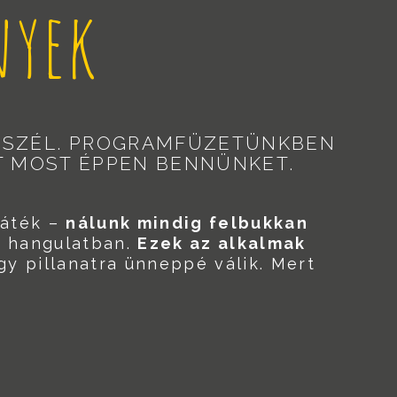
nyek
 A SZÉL. PROGRAMFÜZETÜNKBEN
T MOST ÉPPEN BENNÜNKET.
játék –
nálunk mindig felbukkan
a hangulatban.
Ezek az alkalmak
gy pillanatra ünneppé válik. Mert