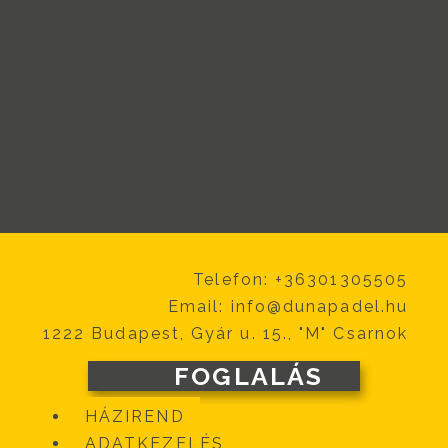
Telefon: +36301305505
Email:
info@dunapadel.hu
1222 Budapest, Gyár u. 15., "M" Csarnok
FOGLALÁS
HÁZIREND
ADATKEZELÉS