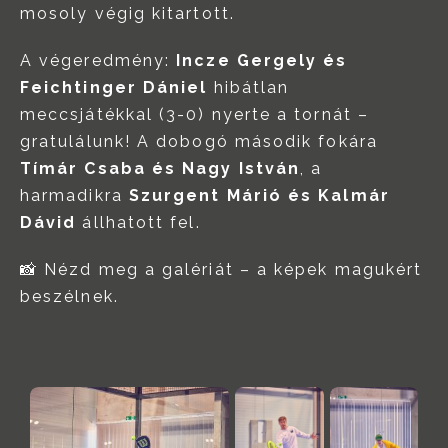
mosoly végig kitartott.
A végeredmény:
Incze Gergely és
Feichtinger Dániel
hibátlan
meccsjátékkal (3-0) nyerte a tornát –
gratulálunk! A dobogó második fokára
Tímár Csaba és Nagy István
, a
harmadikra
Szurgent Márió és Kalmár
Dávid
állhatott fel.
📸 Nézd meg a galériát – a képek magukért
beszélnek.